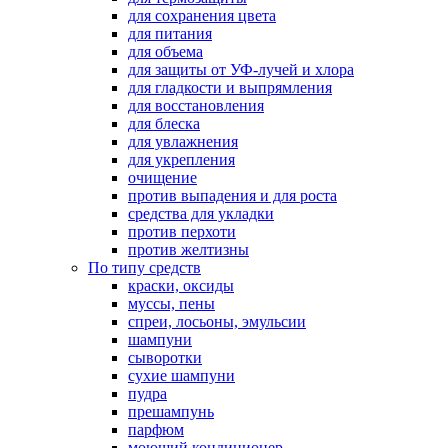
для сохранения цвета
для питания
для объема
для защиты от УФ-лучей и хлора
для гладкости и выпрямления
для восстановления
для блеска
для увлажнения
для укрепления
очищение
против выпадения и для роста
средства для укладки
против перхоти
против желтизны
По типу средств
краски, оксиды
муссы, пены
спреи, лосьоны, эмульсии
шампуни
сыворотки
сухие шампуни
пудра
прешампунь
парфюм
моющий кондиционер