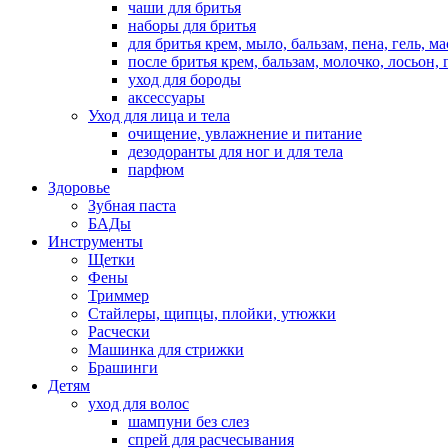
чаши для бритья
наборы для бритья
для бритья крем, мыло, бальзам, пена, гель, м
после бритья крем, бальзам, молочко, лосьон, 
уход для бороды
аксессуары
Уход для лица и тела
очищение, увлажнение и питание
дезодоранты для ног и для тела
парфюм
Здоровье
Зубная паста
БАДы
Инструменты
Щетки
Фены
Триммер
Стайлеры, щипцы, плойки, утюжки
Расчески
Машинка для стрижки
Брашинги
Детям
уход для волос
шампуни без слез
спрей для расчесывания