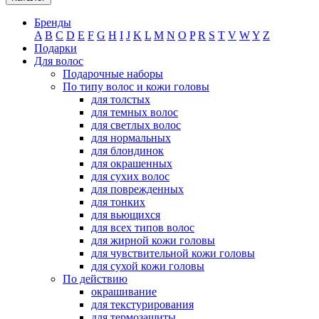
Бренды
A
B
C
D
E
F
G
H
I
J
K
L
M
N
O
P
R
S
T
V
W
Y
Z
Подарки
Для волос
Подарочные наборы
По типу волос и кожи головы
для толстых
для темных волос
для светлых волос
для нормальных
для блондинок
для окрашенных
для сухих волос
для поврежденных
для тонких
для вьющихся
для всех типов волос
для жирной кожи головы
для чувствительной кожи головы
для сухой кожи головы
По действию
окрашивание
для текстурирования
для термозащиты