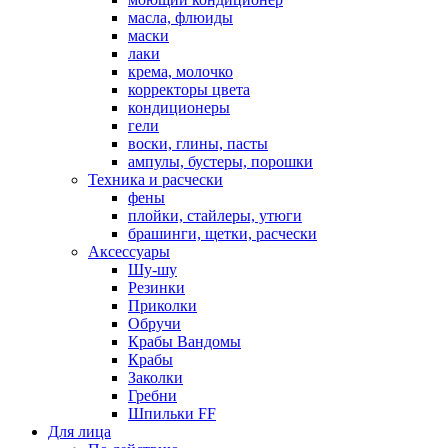
масла, флюиды
маски
лаки
крема, молочко
корректоры цвета
кондиционеры
гели
воски, глины, пасты
ампулы, бустеры, порошки
Техника и расчески
фены
плойки, стайлеры, утюги
брашинги, щетки, расчески
Аксессуары
Шу-шу
Резинки
Приколки
Обручи
Крабы Вандомы
Крабы
Заколки
Гребни
Шпильки FF
Для лица