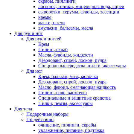
скрабы, пиллинги
лосьоны, тоники, мицелярная вода, спреи
сыворотки, серумы, флюиды, эссенции
кремы
маски, патчи
эмульсии, бальзамы, масла
Для рук и ног
Для рук и ногтей
Крем
Пилинг, скраб
Масла, флюиды, жидкости
Дезодорант, спрей, лосьон, пудра
Специальные средства, пилки, аксессуары
Для ног
Крем, бальзам, мазь, молочко
Дезодорант, спрей, лосьон, пудра
Масло, флюид, смягчающая жидкость
Пилинг, соль, ванночка
Специальные и защитные средства
Пилки, пемзы, аксессуары
Для тела
Подарочные наборы
По действию
очищение, пилинги, скрабы
увлажнение, питание, подтяжка