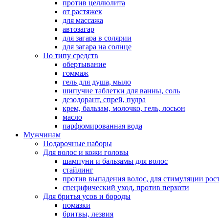
против целлюлита
от растяжек
для массажа
автозагар
для загара в солярии
для загара на солнце
По типу средств
обертывание
гоммаж
гель для душа, мыло
шипучие таблетки для ванны, соль
дезодорант, спрей, пудра
крем, бальзам, молочко, гель, лосьон
масло
парфюмированная вода
Мужчинам
Подарочные наборы
Для волос и кожи головы
шампуни и бальзамы для волос
стайлинг
против выпадения волос, для стимуляции рос
специфический уход, против перхоти
Для бритья усов и бороды
помазки
бритвы, лезвия