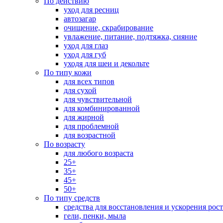
По действию
уход для ресниц
автозагар
очищение, скрабирование
увлажение, питание, подтяжка, сияние
уход для глаз
уход для губ
уходя для шеи и декольте
По типу кожи
для всех типов
для сухой
для чувствительной
для комбинированной
для жирной
для проблемной
для возрастной
По возрасту
для любого возраста
25+
35+
45+
50+
По типу средств
средства для восстановления и ускорения рос
гели, пенки, мыла