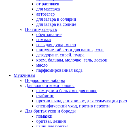
от растяжек
для массажа
автозагар
для загара в солярии
для загара на солнце
По типу средств
обертывание
гоммаж
гель для душа, мыло
шипучие таблетки для ванны, соль
дезодорант, спрей, пудра
крем, бальзам, молочко, гель, лосьон
масло
парфюмированная вода
Мужчинам
Подарочные наборы
Для волос и кожи головы
шампуни и бальзамы для волос
стайлинг
против выпадения волос, для стимуляции рос
специфический уход, против перхоти
Для бритья усов и бороды
помазки
бритвы, лезвия
чаши для бритья