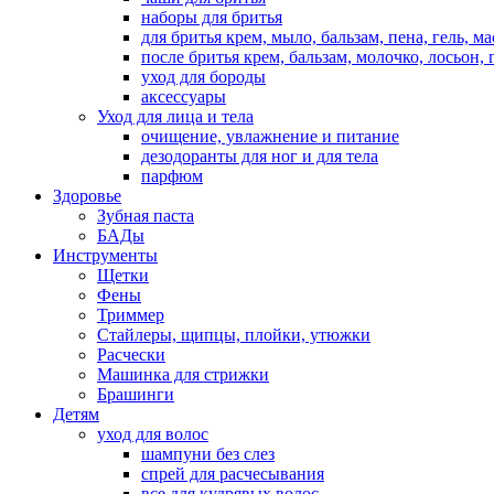
наборы для бритья
для бритья крем, мыло, бальзам, пена, гель, м
после бритья крем, бальзам, молочко, лосьон, 
уход для бороды
аксессуары
Уход для лица и тела
очищение, увлажнение и питание
дезодоранты для ног и для тела
парфюм
Здоровье
Зубная паста
БАДы
Инструменты
Щетки
Фены
Триммер
Стайлеры, щипцы, плойки, утюжки
Расчески
Машинка для стрижки
Брашинги
Детям
уход для волос
шампуни без слез
спрей для расчесывания
все для кудрявых волос