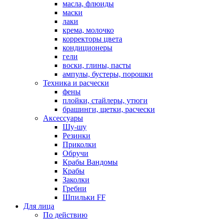
масла, флюиды
маски
лаки
крема, молочко
корректоры цвета
кондиционеры
гели
воски, глины, пасты
ампулы, бустеры, порошки
Техника и расчески
фены
плойки, стайлеры, утюги
брашинги, щетки, расчески
Аксессуары
Шу-шу
Резинки
Приколки
Обручи
Крабы Вандомы
Крабы
Заколки
Гребни
Шпильки FF
Для лица
По действию