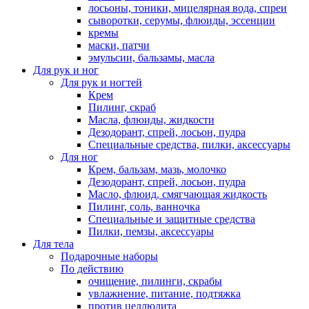
лосьоны, тоники, мицелярная вода, спреи
сыворотки, серумы, флюиды, эссенции
кремы
маски, патчи
эмульсии, бальзамы, масла
Для рук и ног
Для рук и ногтей
Крем
Пилинг, скраб
Масла, флюиды, жидкости
Дезодорант, спрей, лосьон, пудра
Специальные средства, пилки, аксессуары
Для ног
Крем, бальзам, мазь, молочко
Дезодорант, спрей, лосьон, пудра
Масло, флюид, смягчающая жидкость
Пилинг, соль, ванночка
Специальные и защитные средства
Пилки, пемзы, аксессуары
Для тела
Подарочные наборы
По действию
очищение, пилинги, скрабы
увлажнение, питание, подтяжка
против целлюлита