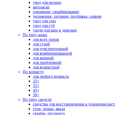
уход для ресниц
автозагар
очищение, скрабирование
увлажение, питание, подтяжка, сияние
уход для глаз
уход для губ
уходя для шеи и декольте
По типу кожи
для всех типов
для сухой
для чувствительной
для комбинированной
для жирной
для проблемной
для возрастной
По возрасту
для любого возраста
25+
35+
45+
50+
По типу средств
средства для восстановления и ускорения рос
гели, пенки, мыла
скрабы, пиллинги