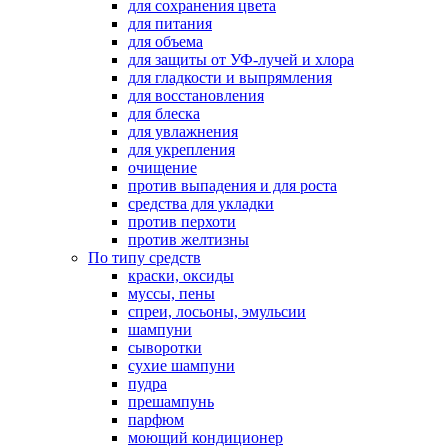
для сохранения цвета
для питания
для объема
для защиты от УФ-лучей и хлора
для гладкости и выпрямления
для восстановления
для блеска
для увлажнения
для укрепления
очищение
против выпадения и для роста
средства для укладки
против перхоти
против желтизны
По типу средств
краски, оксиды
муссы, пены
спреи, лосьоны, эмульсии
шампуни
сыворотки
сухие шампуни
пудра
прешампунь
парфюм
моющий кондиционер