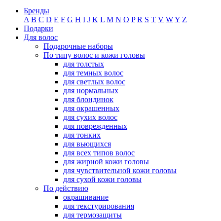
Бренды
A
B
C
D
E
F
G
H
I
J
K
L
M
N
O
P
R
S
T
V
W
Y
Z
Подарки
Для волос
Подарочные наборы
По типу волос и кожи головы
для толстых
для темных волос
для светлых волос
для нормальных
для блондинок
для окрашенных
для сухих волос
для поврежденных
для тонких
для вьющихся
для всех типов волос
для жирной кожи головы
для чувствительной кожи головы
для сухой кожи головы
По действию
окрашивание
для текстурирования
для термозащиты