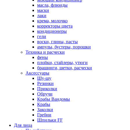
масла, флюиды
маски
лаки
крема, молочко
корректоры цвета
кондиционеры
гели
воски, глины, пасты
ампулы, бустеры, порошки
Техника и расчески
фены
плойки, стайлеры, утюги
брашинги, щетки, расчески
Аксессуары
Шу-шу
Резинки
Приколки
Обручи
Крабы Вандомы
Крабы
Заколки
Гребни
Шпильки FF
Для лица