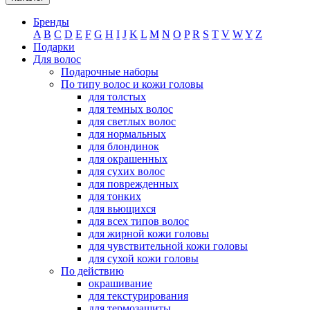
Бренды
A
B
C
D
E
F
G
H
I
J
K
L
M
N
O
P
R
S
T
V
W
Y
Z
Подарки
Для волос
Подарочные наборы
По типу волос и кожи головы
для толстых
для темных волос
для светлых волос
для нормальных
для блондинок
для окрашенных
для сухих волос
для поврежденных
для тонких
для вьющихся
для всех типов волос
для жирной кожи головы
для чувствительной кожи головы
для сухой кожи головы
По действию
окрашивание
для текстурирования
для термозащиты