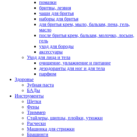
помазки
бритвы, лезвия
чаши для бритья
наборы для бритья
для бритья крем, мыло, бальзам, пена, гель,
масло
после бритья крем, бальзам, молочко, лосьон,
гель
уход для бороды
аксессуары
Уход для лица и тела
очищение, увлажнение и питание
дезодоранты для ног и для тела
парфюм
Здоровье
Зубная паста
БАДы
Инструменты
Щетки
Фены
Триммер
Стайлеры, щипцы, плойки, утюжки
Расчески
Машинка для стрижки
Брашинги