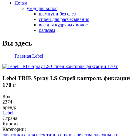
Детям
уход для волос
шампуни без слез
спрей для расчесывания
все для кудрявых волос
бальзам
Вы здесь
Главная
Lebel
Lebel TRIE Spray LS Спрей контроль фиксации
170 г
Код:
2374
Бренд:
Lebel
Страна:
Япония
Категории:
для тонких
,
для всех типов волос
,
средства для укладки
,