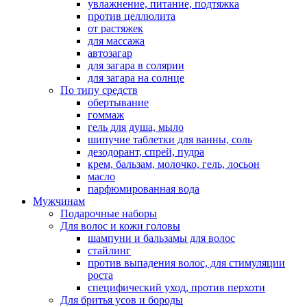
увлажнение, питание, подтяжка
против целлюлита
от растяжек
для массажа
автозагар
для загара в солярии
для загара на солнце
По типу средств
обертывание
гоммаж
гель для душа, мыло
шипучие таблетки для ванны, соль
дезодорант, спрей, пудра
крем, бальзам, молочко, гель, лосьон
масло
парфюмированная вода
Мужчинам
Подарочные наборы
Для волос и кожи головы
шампуни и бальзамы для волос
стайлинг
против выпадения волос, для стимуляции
роста
специфический уход, против перхоти
Для бритья усов и бороды