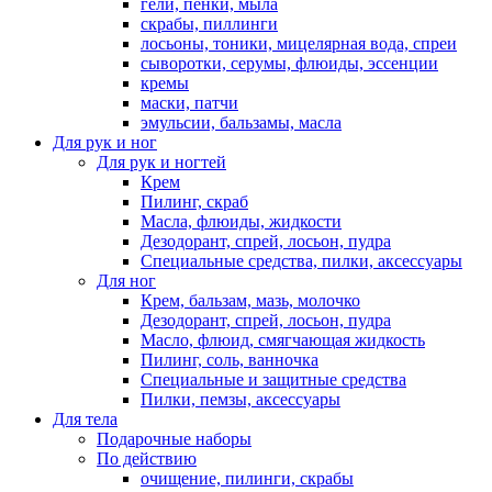
гели, пенки, мыла
скрабы, пиллинги
лосьоны, тоники, мицелярная вода, спреи
сыворотки, серумы, флюиды, эссенции
кремы
маски, патчи
эмульсии, бальзамы, масла
Для рук и ног
Для рук и ногтей
Крем
Пилинг, скраб
Масла, флюиды, жидкости
Дезодорант, спрей, лосьон, пудра
Специальные средства, пилки, аксессуары
Для ног
Крем, бальзам, мазь, молочко
Дезодорант, спрей, лосьон, пудра
Масло, флюид, смягчающая жидкость
Пилинг, соль, ванночка
Специальные и защитные средства
Пилки, пемзы, аксессуары
Для тела
Подарочные наборы
По действию
очищение, пилинги, скрабы