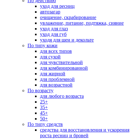
По действию
уход для ресниц
автозагар
очищение, скрабирование
увлажение, питание, подтяжка, сияние
уход для глаз
уход для губ
уходя для шеи и декольте
По типу кожи
для всех типов
для сухой
для чувствительной
для комбинированной
для жирной
для проблемной
для возрастной
По возрасту
для любого возраста
25+
35+
45+
50+
По типу средств
средства для восстановления и ускорения
роста ресниц и бровей