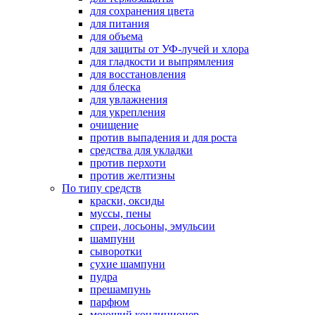
для сохранения цвета
для питания
для объема
для защиты от УФ-лучей и хлора
для гладкости и выпрямления
для восстановления
для блеска
для увлажнения
для укрепления
очищение
против выпадения и для роста
средства для укладки
против перхоти
против желтизны
По типу средств
краски, оксиды
муссы, пены
спреи, лосьоны, эмульсии
шампуни
сыворотки
сухие шампуни
пудра
прешампунь
парфюм
моющий кондиционер