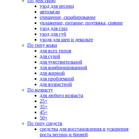
По действию
уход для ресниц
автозагар
очищение, скрабирование
увлажение, питание, подтяжка, сияние
уход для глаз
уход для губ
уходя для шеи и декольте
По типу кожи
для всех типов
для сухой
для чувствительной
для комбинированной
для жирной
для проблемной
для возрастной
По возрасту
для любого возраста
25+
35+
45+
50+
По типу средств
средства для восстановления и ускорения
роста ресниц и бровей