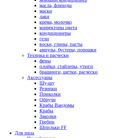
масла, флюиды
маски
лаки
крема, молочко
корректоры цвета
кондиционеры
гели
воски, глины, пасты
ампулы, бустеры, порошки
Техника и расчески
фены
плойки, стайлеры, утюги
брашинги, щетки, расчески
Аксессуары
Шу-шу
Резинки
Приколки
Обручи
Крабы Вандомы
Крабы
Заколки
Гребни
Шпильки FF
Для лица