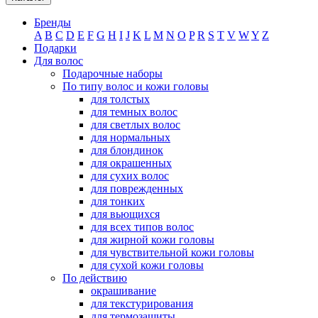
Бренды
A
B
C
D
E
F
G
H
I
J
K
L
M
N
O
P
R
S
T
V
W
Y
Z
Подарки
Для волос
Подарочные наборы
По типу волос и кожи головы
для толстых
для темных волос
для светлых волос
для нормальных
для блондинок
для окрашенных
для сухих волос
для поврежденных
для тонких
для вьющихся
для всех типов волос
для жирной кожи головы
для чувствительной кожи головы
для сухой кожи головы
По действию
окрашивание
для текстурирования
для термозащиты