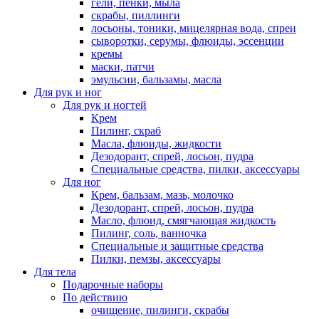
гели, пенки, мыла
скрабы, пиллинги
лосьоны, тоники, мицелярная вода, спреи
сыворотки, серумы, флюиды, эссенции
кремы
маски, патчи
эмульсии, бальзамы, масла
Для рук и ног
Для рук и ногтей
Крем
Пилинг, скраб
Масла, флюиды, жидкости
Дезодорант, спрей, лосьон, пудра
Специальные средства, пилки, аксессуары
Для ног
Крем, бальзам, мазь, молочко
Дезодорант, спрей, лосьон, пудра
Масло, флюид, смягчающая жидкость
Пилинг, соль, ванночка
Специальные и защитные средства
Пилки, пемзы, аксессуары
Для тела
Подарочные наборы
По действию
очищение, пилинги, скрабы