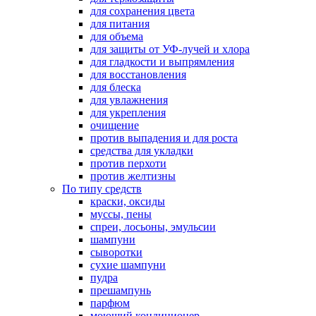
для сохранения цвета
для питания
для объема
для защиты от УФ-лучей и хлора
для гладкости и выпрямления
для восстановления
для блеска
для увлажнения
для укрепления
очищение
против выпадения и для роста
средства для укладки
против перхоти
против желтизны
По типу средств
краски, оксиды
муссы, пены
спреи, лосьоны, эмульсии
шампуни
сыворотки
сухие шампуни
пудра
прешампунь
парфюм
моющий кондиционер