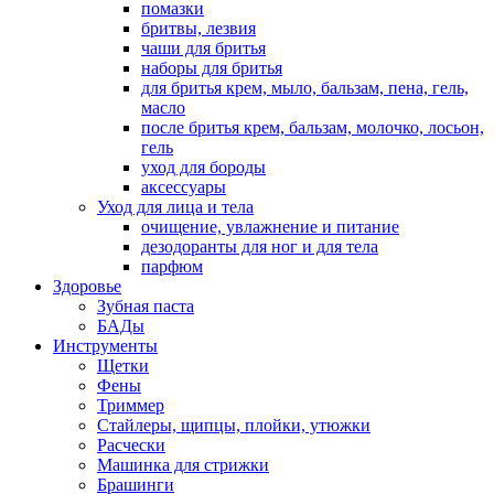
помазки
бритвы, лезвия
чаши для бритья
наборы для бритья
для бритья крем, мыло, бальзам, пена, гель,
масло
после бритья крем, бальзам, молочко, лосьон,
гель
уход для бороды
аксессуары
Уход для лица и тела
очищение, увлажнение и питание
дезодоранты для ног и для тела
парфюм
Здоровье
Зубная паста
БАДы
Инструменты
Щетки
Фены
Триммер
Стайлеры, щипцы, плойки, утюжки
Расчески
Машинка для стрижки
Брашинги