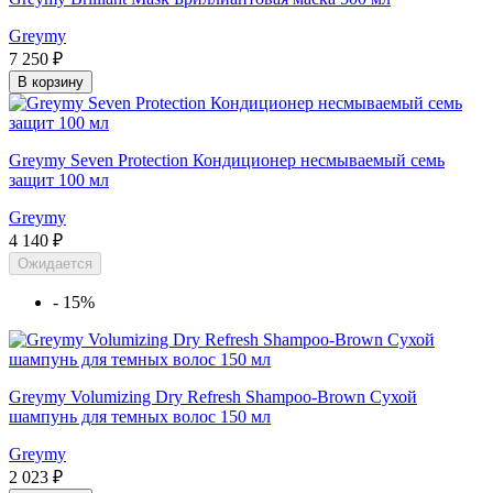
Greymy
7 250 ₽
В корзину
Greymy Seven Protection Кондиционер несмываемый семь
защит 100 мл
Greymy
4 140 ₽
Ожидается
-
15%
Greymy Volumizing Dry Refresh Shampoo-Brown Сухой
шампунь для темных волос 150 мл
Greymy
2 023 ₽