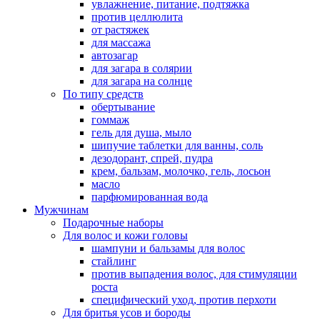
увлажнение, питание, подтяжка
против целлюлита
от растяжек
для массажа
автозагар
для загара в солярии
для загара на солнце
По типу средств
обертывание
гоммаж
гель для душа, мыло
шипучие таблетки для ванны, соль
дезодорант, спрей, пудра
крем, бальзам, молочко, гель, лосьон
масло
парфюмированная вода
Мужчинам
Подарочные наборы
Для волос и кожи головы
шампуни и бальзамы для волос
стайлинг
против выпадения волос, для стимуляции
роста
специфический уход, против перхоти
Для бритья усов и бороды