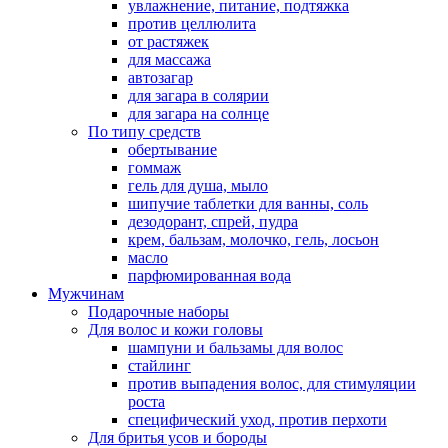
увлажнение, питание, подтяжка
против целлюлита
от растяжек
для массажа
автозагар
для загара в солярии
для загара на солнце
По типу средств
обертывание
гоммаж
гель для душа, мыло
шипучие таблетки для ванны, соль
дезодорант, спрей, пудра
крем, бальзам, молочко, гель, лосьон
масло
парфюмированная вода
Мужчинам
Подарочные наборы
Для волос и кожи головы
шампуни и бальзамы для волос
стайлинг
против выпадения волос, для стимуляции
роста
специфический уход, против перхоти
Для бритья усов и бороды