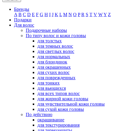
Бренды
A
B
C
D
E
F
G
H
I
J
K
L
M
N
O
P
R
S
T
V
W
Y
Z
Подарки
Для волос
Подарочные наборы
По типу волос и кожи головы
для толстых
для темных волос
для светлых волос
для нормальных
для блондинок
для окрашенных
для сухих волос
для поврежденных
для тонких
для вьющихся
для всех типов волос
для жирной кожи головы
для чувствительной кожи головы
для сухой кожи головы
По действию
окрашивание
для текстурирования
для термозащиты