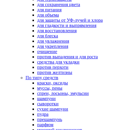
для сохранения цвета
для питания
для объема
для защиты от УФ-лучей и хлора
для гладкости и выпрямления
для восстановления
для блеска
для увлажнения
для укрепления
очищение
против выпадения и для роста
средства для укладки
против перхоти
против желтизны
По типу средств
краски, оксиды
муссы, пены
спреи, лосьоны, эмульсии
шампуни
сыворотки
сухие шампуни
пудра
прешампунь
парфюм
моющий кондиционер