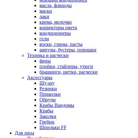
масла, флюиды
маски
лаки
крема, молочко
корректоры цвета
кондиционеры
гели
воски, глины, пасты
ампулы, бустеры, порошки
Техника и расчески
фены
плойки, стайлеры, утюги
брашинги, щетки, расчески
Аксессуары
Шу-шу
Резинки
Приколки
Обручи
Крабы Вандомы
Крабы
Заколки
Гребни
Шпильки FF
Для лица