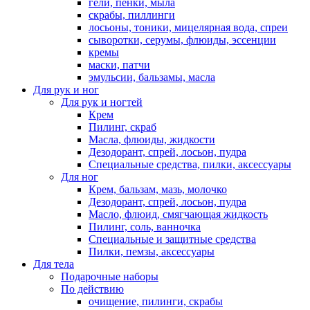
гели, пенки, мыла
скрабы, пиллинги
лосьоны, тоники, мицелярная вода, спреи
сыворотки, серумы, флюиды, эссенции
кремы
маски, патчи
эмульсии, бальзамы, масла
Для рук и ног
Для рук и ногтей
Крем
Пилинг, скраб
Масла, флюиды, жидкости
Дезодорант, спрей, лосьон, пудра
Специальные средства, пилки, аксессуары
Для ног
Крем, бальзам, мазь, молочко
Дезодорант, спрей, лосьон, пудра
Масло, флюид, смягчающая жидкость
Пилинг, соль, ванночка
Специальные и защитные средства
Пилки, пемзы, аксессуары
Для тела
Подарочные наборы
По действию
очищение, пилинги, скрабы