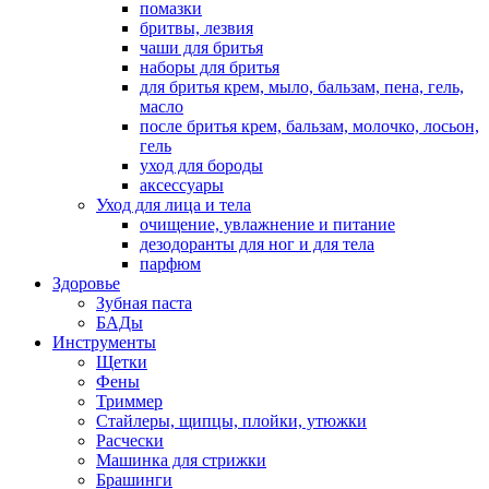
помазки
бритвы, лезвия
чаши для бритья
наборы для бритья
для бритья крем, мыло, бальзам, пена, гель,
масло
после бритья крем, бальзам, молочко, лосьон,
гель
уход для бороды
аксессуары
Уход для лица и тела
очищение, увлажнение и питание
дезодоранты для ног и для тела
парфюм
Здоровье
Зубная паста
БАДы
Инструменты
Щетки
Фены
Триммер
Стайлеры, щипцы, плойки, утюжки
Расчески
Машинка для стрижки
Брашинги