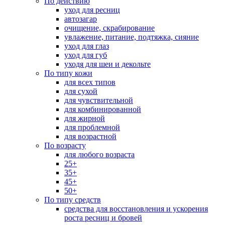
По действию
уход для ресниц
автозагар
очищение, скрабирование
увлажение, питание, подтяжка, сияние
уход для глаз
уход для губ
уходя для шеи и декольте
По типу кожи
для всех типов
для сухой
для чувствительной
для комбинированной
для жирной
для проблемной
для возрастной
По возрасту
для любого возраста
25+
35+
45+
50+
По типу средств
средства для восстановления и ускорения
роста ресниц и бровей