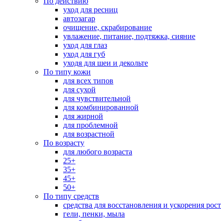
По действию
уход для ресниц
автозагар
очищение, скрабирование
увлажение, питание, подтяжка, сияние
уход для глаз
уход для губ
уходя для шеи и декольте
По типу кожи
для всех типов
для сухой
для чувствительной
для комбинированной
для жирной
для проблемной
для возрастной
По возрасту
для любого возраста
25+
35+
45+
50+
По типу средств
средства для восстановления и ускорения рос
гели, пенки, мыла