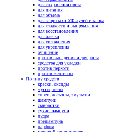
для сохранения цвета
для питания
для объема
для защиты от УФ-лучей и хлора
для гладкости и выпрямления
для восстановления
для блеска
для увлажнения
для укрепления
очищение
против выпадения и для роста
средства для укладки
против перхоти
против желтизны
По типу средств
краски, оксиды
муссы, пены
спреи, лосьоны, эмульсии
шампуни
сыворотки
сухие шампуни
пудра
прешампунь
парфюм
моющий кондиционер