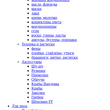
масла, флюиды
маски
лаки
крема, молочко
корректоры цвета
кондиционеры
гели
воски, глины, пасты
ампулы, бустеры, порошки
Техника и расчески
фены
плойки, стайлеры, утюги
брашинги, щетки, расчески
Аксессуары
Шу-шу
Резинки
Приколки
Обручи
Крабы Вандомы
Крабы
Заколки
Гребни
Шпильки FF
Для лица