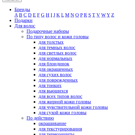
Бренды
A
B
C
D
E
F
G
H
I
J
K
L
M
N
O
P
R
S
T
V
W
Y
Z
Подарки
Для волос
Подарочные наборы
По типу волос и кожи головы
для толстых
для темных волос
для светлых волос
для нормальных
для блондинок
для окрашенных
для сухих волос
для поврежденных
для тонких
для вьющихся
для всех типов волос
для жирной кожи головы
для чувствительной кожи головы
для сухой кожи головы
По действию
окрашивание
для текстурирования
для термозащиты