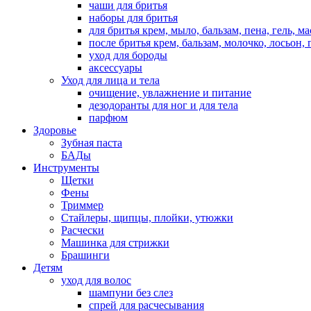
чаши для бритья
наборы для бритья
для бритья крем, мыло, бальзам, пена, гель, м
после бритья крем, бальзам, молочко, лосьон, 
уход для бороды
аксессуары
Уход для лица и тела
очищение, увлажнение и питание
дезодоранты для ног и для тела
парфюм
Здоровье
Зубная паста
БАДы
Инструменты
Щетки
Фены
Триммер
Стайлеры, щипцы, плойки, утюжки
Расчески
Машинка для стрижки
Брашинги
Детям
уход для волос
шампуни без слез
спрей для расчесывания