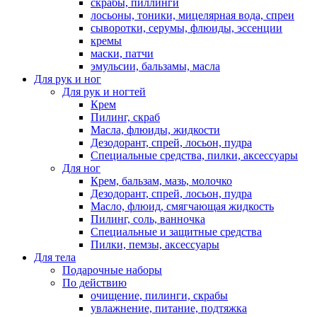
скрабы, пиллинги
лосьоны, тоники, мицелярная вода, спреи
сыворотки, серумы, флюиды, эссенции
кремы
маски, патчи
эмульсии, бальзамы, масла
Для рук и ног
Для рук и ногтей
Крем
Пилинг, скраб
Масла, флюиды, жидкости
Дезодорант, спрей, лосьон, пудра
Специальные средства, пилки, аксессуары
Для ног
Крем, бальзам, мазь, молочко
Дезодорант, спрей, лосьон, пудра
Масло, флюид, смягчающая жидкость
Пилинг, соль, ванночка
Специальные и защитные средства
Пилки, пемзы, аксессуары
Для тела
Подарочные наборы
По действию
очищение, пилинги, скрабы
увлажнение, питание, подтяжка