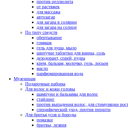
против целлюлита
от растяжек
для массажа
автозагар
для загара в солярии
для загара на солнце
По типу средств
обертывание
гоммаж
гель для душа, мыло
шипучие таблетки для ванны, соль
дезодорант, спрей, пудра
крем, бальзам, молочко, гель, лосьон
масло
парфюмированная вода
Мужчинам
Подарочные наборы
Для волос и кожи головы
шампуни и бальзамы для волос
стайлинг
против выпадения волос, для стимуляции рос
специфический уход, против перхоти
Для бритья усов и бороды
помазки
бритвы, лезвия