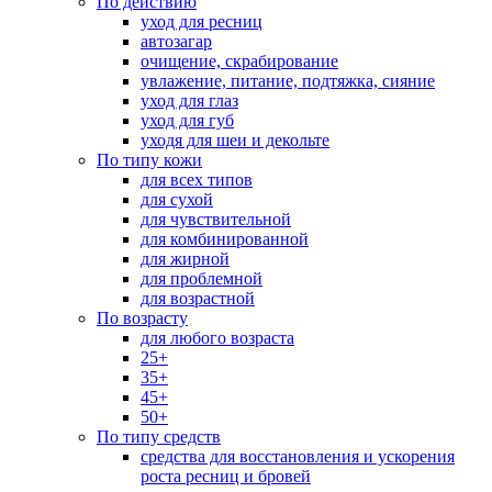
По действию
уход для ресниц
автозагар
очищение, скрабирование
увлажение, питание, подтяжка, сияние
уход для глаз
уход для губ
уходя для шеи и декольте
По типу кожи
для всех типов
для сухой
для чувствительной
для комбинированной
для жирной
для проблемной
для возрастной
По возрасту
для любого возраста
25+
35+
45+
50+
По типу средств
средства для восстановления и ускорения
роста ресниц и бровей