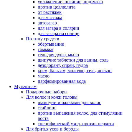
увлажнение, питание, подтяжка
против целлюлита
от растяжек
для массажа
автозагар
для загара в солярии
для загара на солнце
По типу средств
обертывание
гоммаж
гель для душа, мыло
шипучие таблетки для ванны, соль
дезодорант, спрей, пудра
крем, бальзам, молочко, гель, лосьон
масло
парфюмированная вода
Мужчинам
Подарочные наборы
Для волос и кожи головы
шампуни и бальзамы для волос
стайлинг
против выпадения волос, для стимуляции
роста
специфический уход, против перхоти
Для бритья усов и бороды