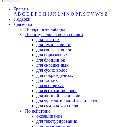
Бренды
A
B
C
D
E
F
G
H
I
J
K
L
M
N
O
P
R
S
T
V
W
Y
Z
Подарки
Для волос
Подарочные наборы
По типу волос и кожи головы
для толстых
для темных волос
для светлых волос
для нормальных
для блондинок
для окрашенных
для сухих волос
для поврежденных
для тонких
для вьющихся
для всех типов волос
для жирной кожи головы
для чувствительной кожи головы
для сухой кожи головы
По действию
окрашивание
для текстурирования
для термозащиты