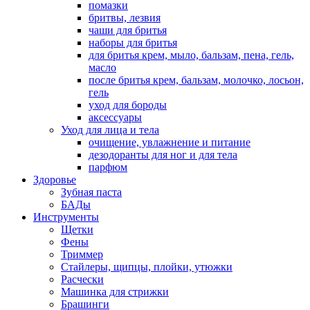
помазки
бритвы, лезвия
чаши для бритья
наборы для бритья
для бритья крем, мыло, бальзам, пена, гель,
масло
после бритья крем, бальзам, молочко, лосьон,
гель
уход для бороды
аксессуары
Уход для лица и тела
очищение, увлажнение и питание
дезодоранты для ног и для тела
парфюм
Здоровье
Зубная паста
БАДы
Инструменты
Щетки
Фены
Триммер
Стайлеры, щипцы, плойки, утюжки
Расчески
Машинка для стрижки
Брашинги