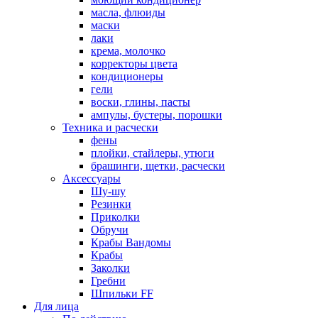
масла, флюиды
маски
лаки
крема, молочко
корректоры цвета
кондиционеры
гели
воски, глины, пасты
ампулы, бустеры, порошки
Техника и расчески
фены
плойки, стайлеры, утюги
брашинги, щетки, расчески
Аксессуары
Шу-шу
Резинки
Приколки
Обручи
Крабы Вандомы
Крабы
Заколки
Гребни
Шпильки FF
Для лица