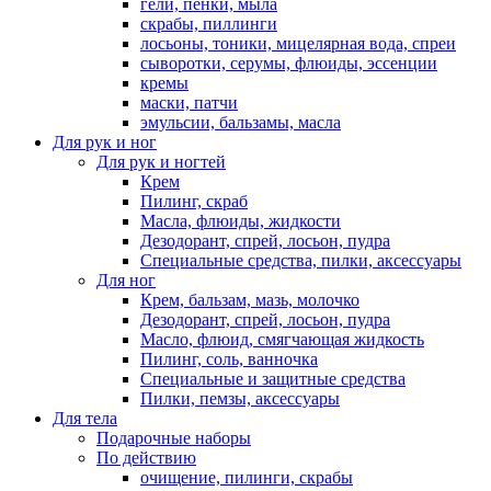
гели, пенки, мыла
скрабы, пиллинги
лосьоны, тоники, мицелярная вода, спреи
сыворотки, серумы, флюиды, эссенции
кремы
маски, патчи
эмульсии, бальзамы, масла
Для рук и ног
Для рук и ногтей
Крем
Пилинг, скраб
Масла, флюиды, жидкости
Дезодорант, спрей, лосьон, пудра
Специальные средства, пилки, аксессуары
Для ног
Крем, бальзам, мазь, молочко
Дезодорант, спрей, лосьон, пудра
Масло, флюид, смягчающая жидкость
Пилинг, соль, ванночка
Специальные и защитные средства
Пилки, пемзы, аксессуары
Для тела
Подарочные наборы
По действию
очищение, пилинги, скрабы