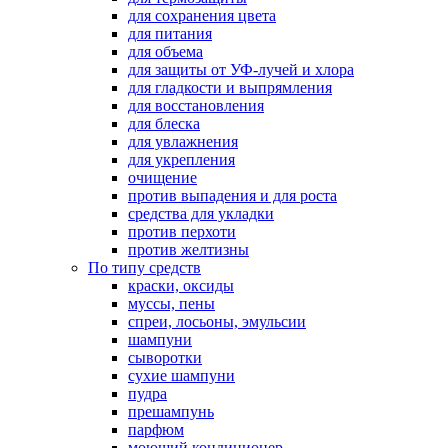
для сохранения цвета
для питания
для объема
для защиты от УФ-лучей и хлора
для гладкости и выпрямления
для восстановления
для блеска
для увлажнения
для укрепления
очищение
против выпадения и для роста
средства для укладки
против перхоти
против желтизны
По типу средств
краски, оксиды
муссы, пены
спреи, лосьоны, эмульсии
шампуни
сыворотки
сухие шампуни
пудра
прешампунь
парфюм
моющий кондиционер