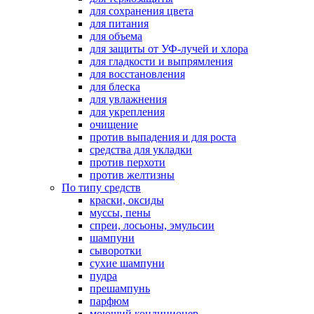
для сохранения цвета
для питания
для объема
для защиты от УФ-лучей и хлора
для гладкости и выпрямления
для восстановления
для блеска
для увлажнения
для укрепления
очищение
против выпадения и для роста
средства для укладки
против перхоти
против желтизны
По типу средств
краски, оксиды
муссы, пены
спреи, лосьоны, эмульсии
шампуни
сыворотки
сухие шампуни
пудра
прешампунь
парфюм
моющий кондиционер