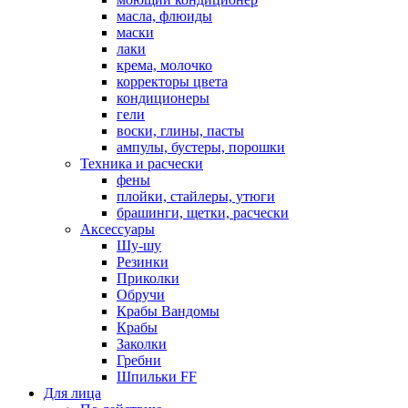
масла, флюиды
маски
лаки
крема, молочко
корректоры цвета
кондиционеры
гели
воски, глины, пасты
ампулы, бустеры, порошки
Техника и расчески
фены
плойки, стайлеры, утюги
брашинги, щетки, расчески
Аксессуары
Шу-шу
Резинки
Приколки
Обручи
Крабы Вандомы
Крабы
Заколки
Гребни
Шпильки FF
Для лица