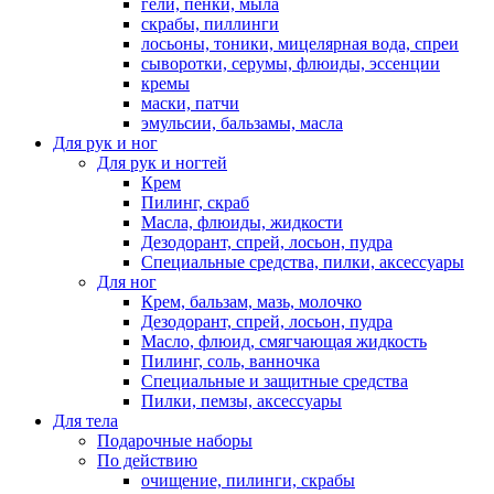
гели, пенки, мыла
скрабы, пиллинги
лосьоны, тоники, мицелярная вода, спреи
сыворотки, серумы, флюиды, эссенции
кремы
маски, патчи
эмульсии, бальзамы, масла
Для рук и ног
Для рук и ногтей
Крем
Пилинг, скраб
Масла, флюиды, жидкости
Дезодорант, спрей, лосьон, пудра
Специальные средства, пилки, аксессуары
Для ног
Крем, бальзам, мазь, молочко
Дезодорант, спрей, лосьон, пудра
Масло, флюид, смягчающая жидкость
Пилинг, соль, ванночка
Специальные и защитные средства
Пилки, пемзы, аксессуары
Для тела
Подарочные наборы
По действию
очищение, пилинги, скрабы