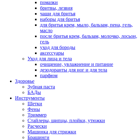
помазки
бритвы, лезвия
чаши для бритья
наборы для бритья
для бритья крем, мыло, бальзам, пена, гель,
масло
после бритья крем, бальзам, молочко, лосьон,
гель
уход для бороды
аксессуары
Уход для лица и тела
очищение, увлажнение и питание
дезодоранты для ног и для тела
парфюм
Здоровье
Зубная паста
БАДы
Инструменты
Щетки
Фены
Триммер
Стайлеры, щипцы, плойки, утюжки
Расчески
Машинка для стрижки
Брашинги