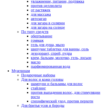
увлажнение, питание, подтяжка
против целлюлита
от растяжек
для массажа
автозагар
для загара в солярии
для загара на солнце
По типу средств
обертывание
гоммаж
гель для душа, мыло
шипучие таблетки для ванны, соль
дезодорант, спрей, пудра
крем, бальзам, молочко, гель, лосьон
масло
парфюмированная вода
Мужчинам
Подарочные наборы
Для волос и кожи головы
шампуни и бальзамы для волос
стайлинг
против выпадения волос, для стимуляции
роста
специфический уход, против перхоти
Для бритья усов и бороды