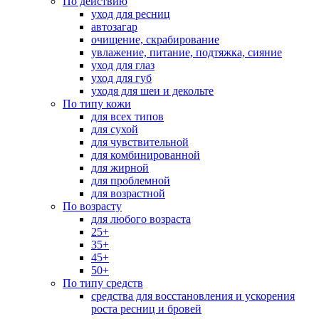
По действию
уход для ресниц
автозагар
очищение, скрабирование
увлажение, питание, подтяжка, сияние
уход для глаз
уход для губ
уходя для шеи и декольте
По типу кожи
для всех типов
для сухой
для чувствительной
для комбинированной
для жирной
для проблемной
для возрастной
По возрасту
для любого возраста
25+
35+
45+
50+
По типу средств
средства для восстановления и ускорения
роста ресниц и бровей