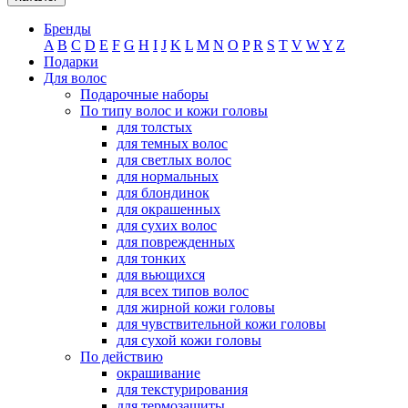
Бренды
A
B
C
D
E
F
G
H
I
J
K
L
M
N
O
P
R
S
T
V
W
Y
Z
Подарки
Для волос
Подарочные наборы
По типу волос и кожи головы
для толстых
для темных волос
для светлых волос
для нормальных
для блондинок
для окрашенных
для сухих волос
для поврежденных
для тонких
для вьющихся
для всех типов волос
для жирной кожи головы
для чувствительной кожи головы
для сухой кожи головы
По действию
окрашивание
для текстурирования
для термозащиты