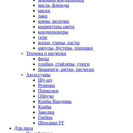
масла, флюиды
маски
лаки
крема, молочко
корректоры цвета
кондиционеры
гели
воски, глины, пасты
ампулы, бустеры, порошки
Техника и расчески
фены
плойки, стайлеры, утюги
брашинги, щетки, расчески
Аксессуары
Шу-шу
Резинки
Приколки
Обручи
Крабы Вандомы
Крабы
Заколки
Гребни
Шпильки FF
Для лица