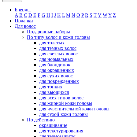
Бренды
A
B
C
D
E
F
G
H
I
J
K
L
M
N
O
P
R
S
T
V
W
Y
Z
Подарки
Для волос
Подарочные наборы
По типу волос и кожи головы
для толстых
для темных волос
для светлых волос
для нормальных
для блондинок
для окрашенных
для сухих волос
для поврежденных
для тонких
для вьющихся
для всех типов волос
для жирной кожи головы
для чувствительной кожи головы
для сухой кожи головы
По действию
окрашивание
для текстурирования
для термозащиты