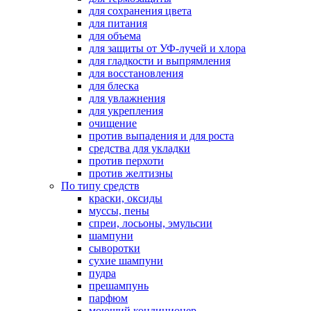
для сохранения цвета
для питания
для объема
для защиты от УФ-лучей и хлора
для гладкости и выпрямления
для восстановления
для блеска
для увлажнения
для укрепления
очищение
против выпадения и для роста
средства для укладки
против перхоти
против желтизны
По типу средств
краски, оксиды
муссы, пены
спреи, лосьоны, эмульсии
шампуни
сыворотки
сухие шампуни
пудра
прешампунь
парфюм
моющий кондиционер