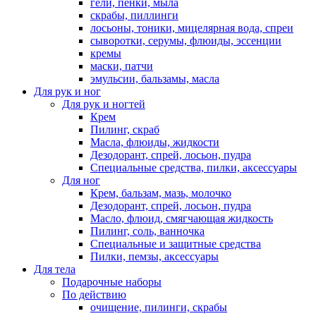
гели, пенки, мыла
скрабы, пиллинги
лосьоны, тоники, мицелярная вода, спреи
сыворотки, серумы, флюиды, эссенции
кремы
маски, патчи
эмульсии, бальзамы, масла
Для рук и ног
Для рук и ногтей
Крем
Пилинг, скраб
Масла, флюиды, жидкости
Дезодорант, спрей, лосьон, пудра
Специальные средства, пилки, аксессуары
Для ног
Крем, бальзам, мазь, молочко
Дезодорант, спрей, лосьон, пудра
Масло, флюид, смягчающая жидкость
Пилинг, соль, ванночка
Специальные и защитные средства
Пилки, пемзы, аксессуары
Для тела
Подарочные наборы
По действию
очищение, пилинги, скрабы