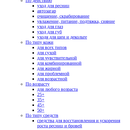
По действию
уход для ресниц
автозагар
очищение, скрабирование
увлажение, питание, подтяжка, сияние
уход для глаз
уход для губ
уходя для шеи и декольте
По типу кожи
для всех типов
для сухой
для чувствительной
для комбинированной
для жирной
для проблемной
для возрастной
По возрасту
для любого возраста
25+
35+
45+
50+
По типу средств
средства для восстановления и ускорения
роста ресниц и бровей