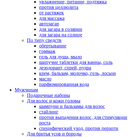
увлажнение, питание, подтяжка
против целлюлита
от растяжек
для массажа
автозагар
для загара в солярии
для загара на солнце
По типу средств
обертывание
гоммаж
гель для душа, мыло
шипучие таблетки для ванны, соль
дезодорант, спрей, пудра
крем, бальзам, молочко, гель, лосьон
масло
парфюмированная вода
Мужчинам
Подарочные наборы
Для волос и кожи головы
шампуни и бальзамы для волос
стайлинг
против выпадения волос, для стимуляции
роста
специфический уход, против перхоти
Для бритья усов и бороды