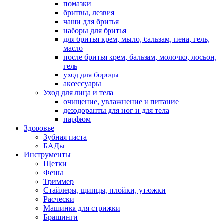
помазки
бритвы, лезвия
чаши для бритья
наборы для бритья
для бритья крем, мыло, бальзам, пена, гель,
масло
после бритья крем, бальзам, молочко, лосьон,
гель
уход для бороды
аксессуары
Уход для лица и тела
очищение, увлажнение и питание
дезодоранты для ног и для тела
парфюм
Здоровье
Зубная паста
БАДы
Инструменты
Щетки
Фены
Триммер
Стайлеры, щипцы, плойки, утюжки
Расчески
Машинка для стрижки
Брашинги